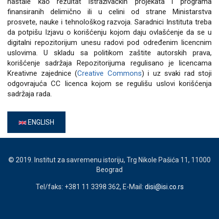
nastale kao rezultat istraživačkih projekata i programa
finansiranih delimično ili u celini od strane Ministarstva
prosvete, nauke i tehnološkog razvoja. Saradnici Instituta treba
da potpišu Izjavu o korišćenju kojom daju ovlašćenje da se u
digitalni repozitorijum unesu radovi pod određenim licencnim
uslovima. U skladu sa politikom zaštite autorskih prava,
korišćenje sadržaja Repozitorijuma regulisano je licencama
Kreativne zajednice (
Creative Commons
) i uz svaki rad stoji
odgovrajuća CC licenca kojom se regulišu uslovi korišćenja
sadržaja rada.
ENGLISH
© 2019. Institut za savremenu istoriju, Trg Nikole Pašića 11, 11000
Beograd
Tel/faks: +381 11 3398 362, E-Mail:
disi@isi.co.rs